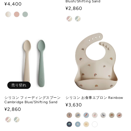
Blush/Shifting Sand
通
¥4,400
通
¥2,860
常
常
価
価
格
格
売り切れ
シリコン フィーディングスプーン
シリコン お食事エプロン Rainbow
Cambridge Blue/Shifting Sand
通
¥3,630
通
¥2,860
常
常
価
価
格
格