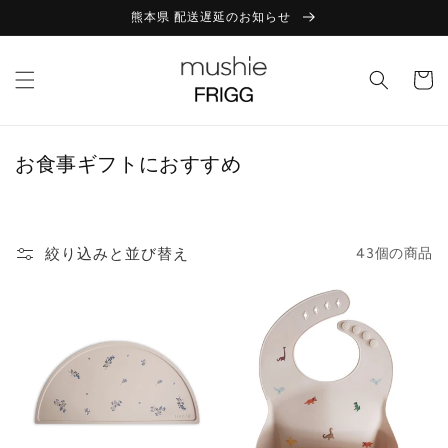
コンテ
【 8/8(土)～8/16(日)は夏季休業となります 】
ンツに
進む
カ
ー
ト
コ
お食事ギフトにおすすめ
レ
ク
シ
絞り込みと並び替え
43個の商品
ョ
ン
: