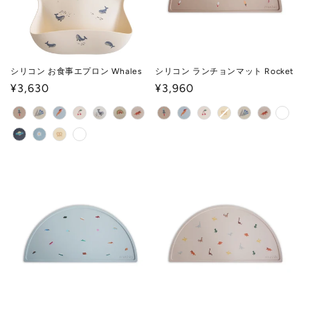
シリコン お食事エプロン Whales
シリコン ランチョンマット Rocket
通
¥3,630
通
¥3,960
常
常
価
価
格
格