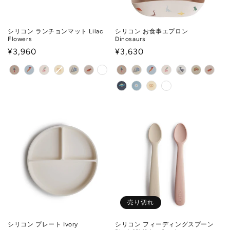
シリコン ランチョンマット Lilac
シリコン お食事エプロン
Flowers
Dinosaurs
通
¥3,960
通
¥3,630
常
常
価
価
格
格
売り切れ
シリコン プレート Ivory
シリコン フィーディングスプーン