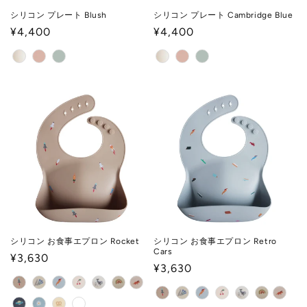
シリコン プレート Blush
シリコン プレート Cambridge Blue
通
¥4,400
通
¥4,400
常
常
価
価
格
格
シリコン お食事エプロン Rocket
シリコン お食事エプロン Retro
Cars
通
¥3,630
通
¥3,630
常
常
価
価