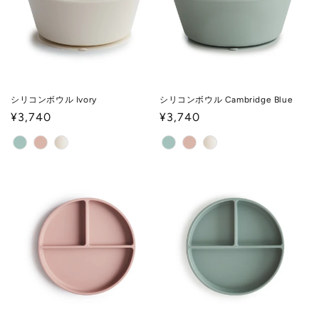
シリコンボウル Ivory
シリコンボウル Cambridge Blue
通
¥3,740
通
¥3,740
常
常
価
価
格
格