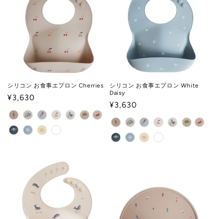
シリコン お食事エプロン Cherries
シリコン お食事エプロン White
Daisy
通
¥3,630
通
¥3,630
常
常
価
価
格
格