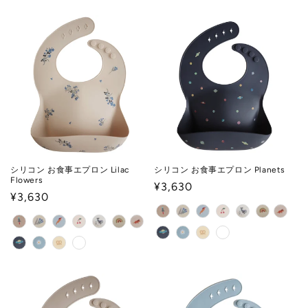
シリコン お食事エプロン Lilac
シリコン お食事エプロン Planets
Flowers
通
¥3,630
通
¥3,630
常
常
価
価
格
格