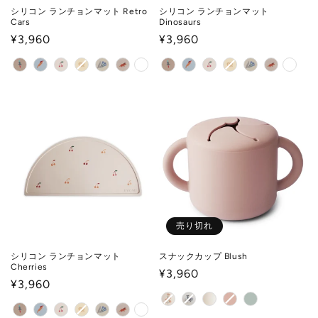
シリコン ランチョンマット Retro
シリコン ランチョンマット
Cars
Dinosaurs
通
¥3,960
通
¥3,960
常
常
価
価
格
格
売り切れ
シリコン ランチョンマット
スナックカップ Blush
Cherries
通
¥3,960
通
¥3,960
常
常
価