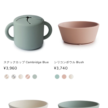
価
格
格
スナックカップ Cambridge Blue
シリコンボウル Blush
通
¥3,960
通
¥3,740
常
常
価
価
格
格