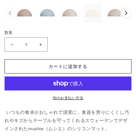
価
格
数量
シ
シ
リ
リ
コ
コ
カートに追加する
ン
ン
ラ
ラ
ン
ン
チ
チ
ョ
ョ
別のお支払い方法
ン
ン
いつもの食卓がおしゃれで清潔に。食器を滑りにくくし汚
マ
マ
ッ
ッ
れやキズからテーブルを守ってくれるスウェーデンでデザ
ト
ト
インされた
mushie（ムシエ）の
シリコンマット。
Rocket
Rocket