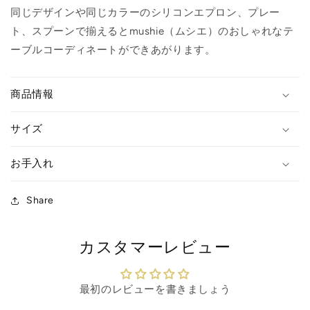
の
の
同じデザインや
同じ
カラーのシリコンエプロン、プレー
数
数
ト、スプーンで揃えると
mushie（ムシエ）のおしゃれなテ
量
量
ーブルコーディネートができあがります。
を
を
減
増
商品情報
ら
や
す
す
サイズ
お手入れ
Share
カスタマーレビュー
最初のレビューを書きましょう