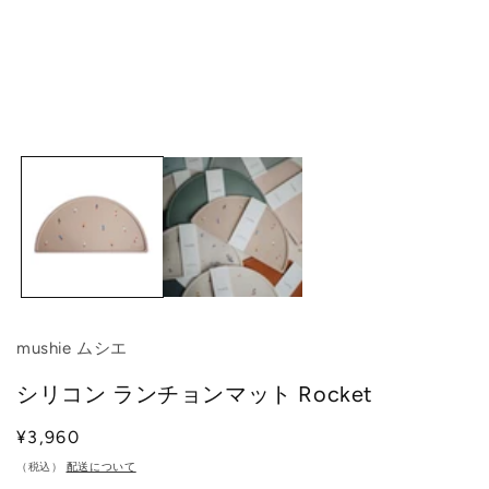
モ
ー
ダ
ル
で
メ
デ
ィ
ア
(1)
を
mushie ムシエ
開
く
シリコン ランチョンマット Rocket
通
¥3,960
常
（税込）
配送について