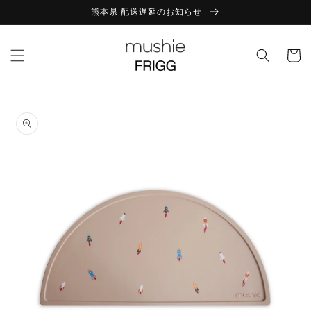
コンテ
【 8/8(土)～8/16(日)は夏季休業となります 】
ンツに
進む
カ
ー
ト
商品情
報にス
キップ