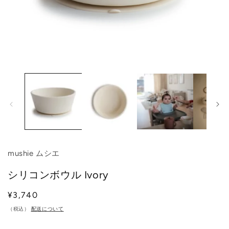
モ
ー
ダ
ル
で
メ
デ
ィ
ア
(1)
(2
mushie ムシエ
を
開
シリコンボウル Ivory
く
通
¥3,740
常
（税込）
配送について
価