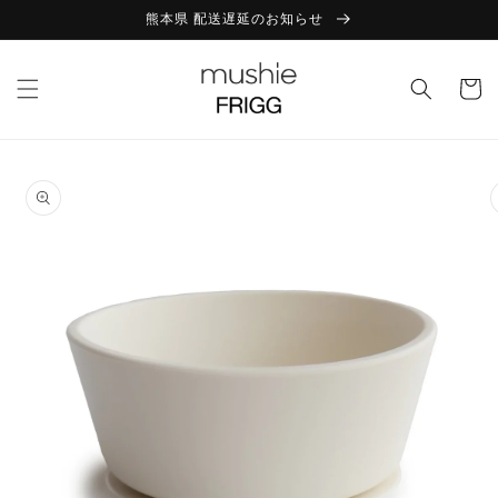
コンテ
熊本県 配送遅延のお知らせ
ンツに
進む
カ
ー
ト
商品情
報にス
キップ