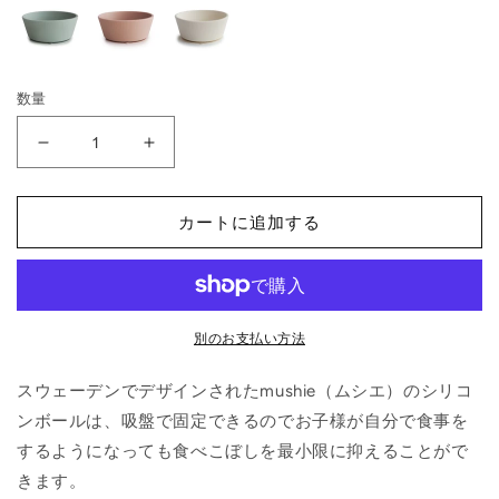
格
数量
シ
シ
リ
リ
コ
コ
カートに追加する
ン
ン
ボ
ボ
ウ
ウ
ル
ル
Ivory
Ivory
別のお支払い方法
の
の
数
数
スウェーデンでデザインされたmushie（ムシエ）のシリコ
量
量
ンボールは、吸盤で固定できるのでお子様が自分で食事を
を
を
するようになっても食べこぼしを最小限に抑えることがで
減
増
きます。
ら
や