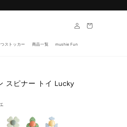
ロ
カ
グ
ー
イ
ト
ン
むつストッカー
商品一覧
mushie Fun
 スピナー トイ Lucky
て