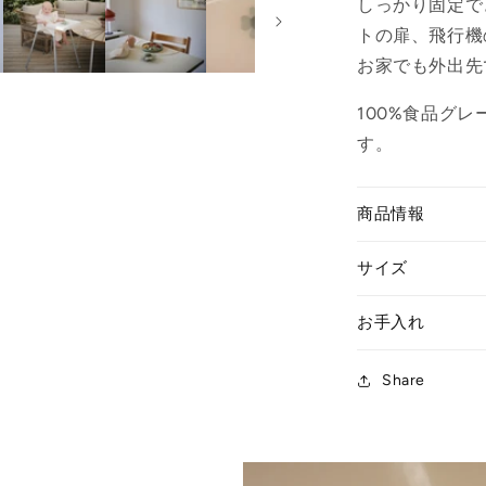
しっかり固定で
を
減
トの扉、飛行機
ら
お家でも外出先
す
100%食品グ
す。
商品情報
サイズ
お手入れ
Share