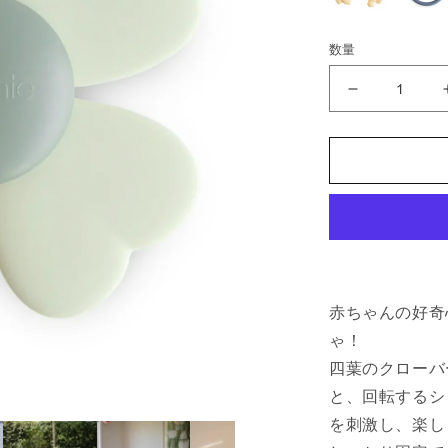
数量
サ
ク
シ
ョ
ン
ス
ピ
ナ
ー
赤ちゃんの好奇
ト
イ
ゃ！
Lucky
四葉のクローバ
の
と、回転するシ
数
を刺激し、楽し
量