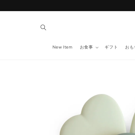
コンテ
ンツに
進む
New Item
お食事
ギフト
おも
商品情
報にス
キップ