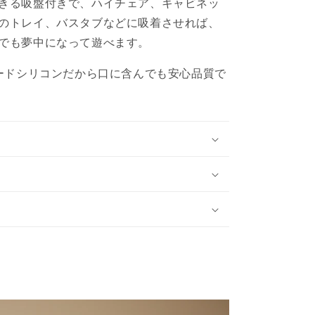
きる吸盤付きで、
ハイチェア、キャビネッ
を
増
のトレイ、バスタブなどに吸着させれば、
や
でも夢中になって遊べます。
す
レードシリコンだから口に含んでも安心品質で