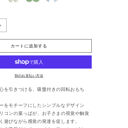
サ
ク
シ
カートに追加する
ョ
ン
ス
ピ
ナ
別のお支払い方法
ー
心を引きつける、吸盤付きの回転おもち
ト
イ
Lucky
ーをモチーフにしたシンプルなデザイン
の
リコンの葉っぱが、お子さまの視覚や触覚
数
く遊びながら感覚の発達を促します。
量