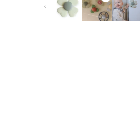
ル
で
メ
デ
ィ
ア
(1)
を
開
く