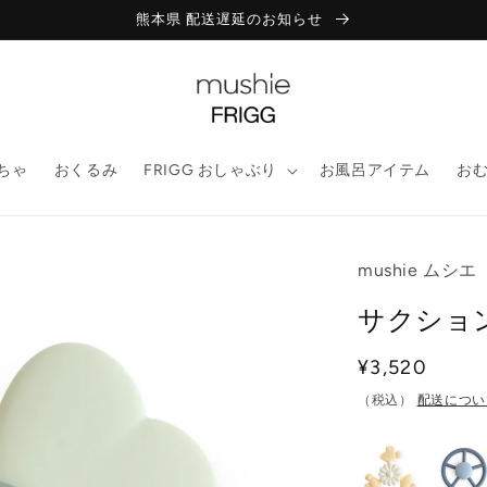
熊本県 配送遅延のお知らせ
ちゃ
おくるみ
FRIGG おしゃぶり
お風呂アイテム
お
mushie ムシエ
サクション
通
¥3,520
常
（税込）
配送につい
価
格