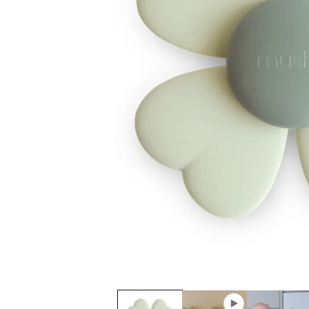
モ
ー
ダ