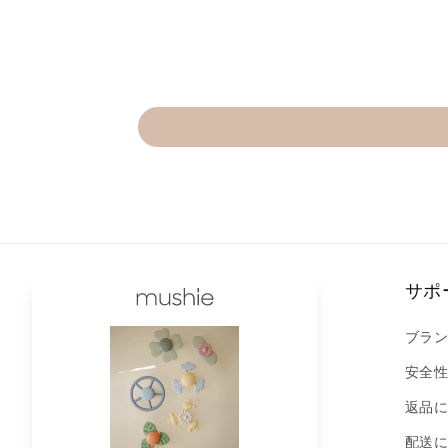
商品一覧
サポ
nursery
ブラ
feeding
安全
play
返品
bath
配送