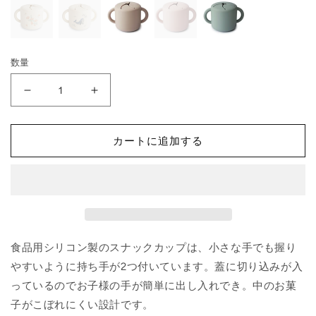
格
数量
ス
ス
ナ
ナ
ッ
ッ
カートに追加する
ク
ク
カ
カ
ッ
ッ
プ
プ
Shifting
Shifting
Sand
Sand
の
の
食品用シリコン製のスナックカップは、小さな手でも握り
数
数
やすいように持ち手が2つ付いています。蓋に切り込みが入
量
量
っているのでお子様の手が簡単に出し入れでき。中のお菓
を
を
子がこぼれにくい設計です。
減
増