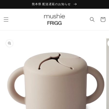
コンテ
熊本県 配送遅延のお知らせ
ンツに
進む
カ
ー
ト
商品情
報にス
キップ