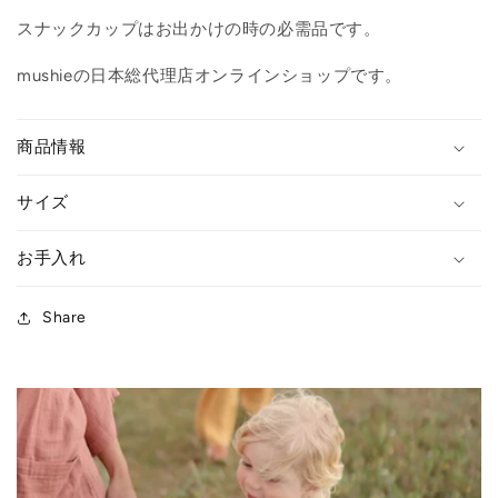
ら
や
スナックカップはお出かけの時の必需品です。
す
す
mushieの日本総代理店オンラインショップです。
商品情報
サイズ
お手入れ
Share