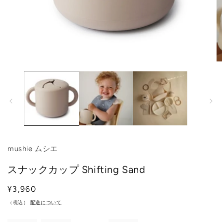
モ
ー
ダ
ル
で
メ
デ
ィ
ア
(1)
(2
mushie ムシエ
を
開
スナックカップ Shifting Sand
く
通
¥3,960
常
（税込）
配送について
価