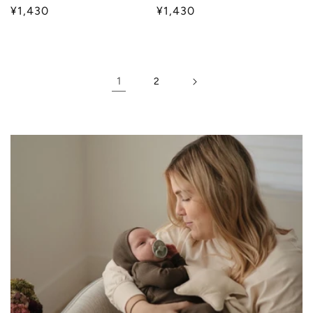
通
¥1,430
通
¥1,430
常
常
価
価
格
格
1
2