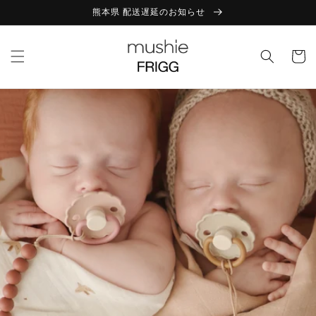
コンテ
熊本県 配送遅延のお知らせ
ンツに
進む
カ
ー
ト