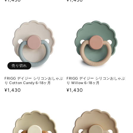
常
常
価
価
格
格
売り切れ
FRIGG デイジー シリコンおしゃぶ
FRIGG デイジー シリコンおしゃぶ
り Cotton Candy 6-18ヶ月
り Willow 6-18ヶ月
通
¥1,430
通
¥1,430
常
常
価
価
格
格