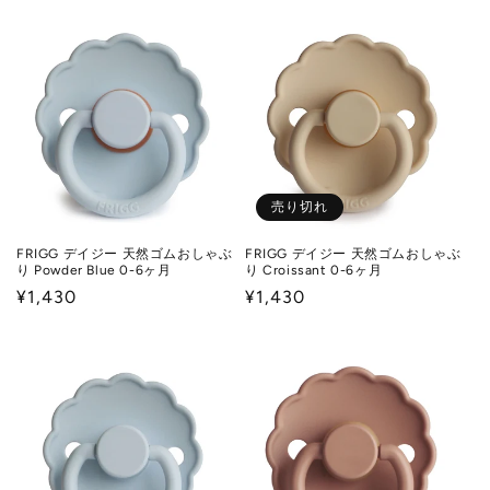
価
価
格
格
売り切れ
FRIGG デイジー 天然ゴムおしゃぶ
FRIGG デイジー 天然ゴムおしゃぶ
り Powder Blue 0-6ヶ月
り Croissant 0-6ヶ月
通
¥1,430
通
¥1,430
常
常
価
価
格
格